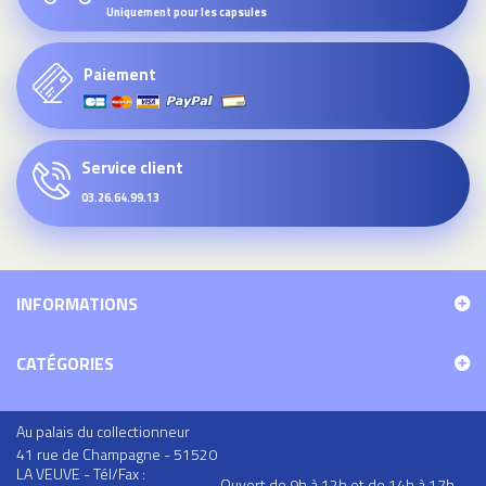
Uniquement pour les capsules
Paiement
Service client
03.26.64.99.13
INFORMATIONS
CATÉGORIES
Au palais du collectionneur
41 rue de Champagne - 51520
LA VEUVE - Tél/Fax :
Ouvert de 9h à 12h et de 14h à 17h