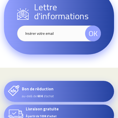
Lettre
d'informations
OK
Bon de réduction
au-delà de
d’achat
60 €
Livraison gratuite
À partir de 100€ d'achat