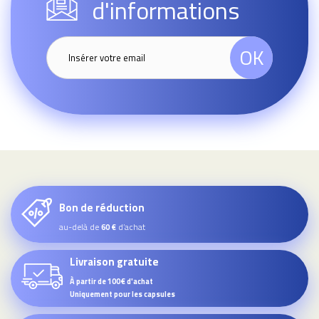
d'informations
OK
Bon de réduction
au-delà de
d’achat
60 €
Livraison gratuite
À partir de 100€ d'achat
Uniquement pour les capsules