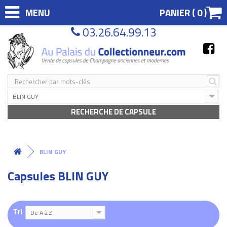
MENU
PANIER (
0
)
03.26.64.99.13
BLIN GUY
RECHERCHE DE CAPSULE
BLIN GUY
Capsules BLIN GUY
Tri
De A à Z