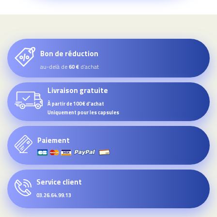
Bon de réduction
au-delà de
d’achat
60 €
Livraison gratuite
À partir de 100€ d'achat
Uniquement pour les capsules
Paiement
Service client
03.26.64.99.13