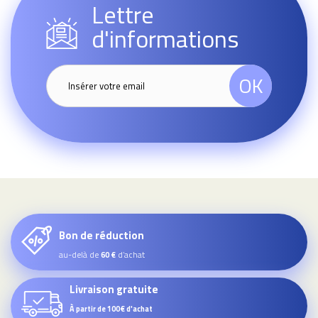
Lettre
d'informations
OK
Bon de réduction
au-delà de
d’achat
60 €
Livraison gratuite
À partir de 100€ d'achat