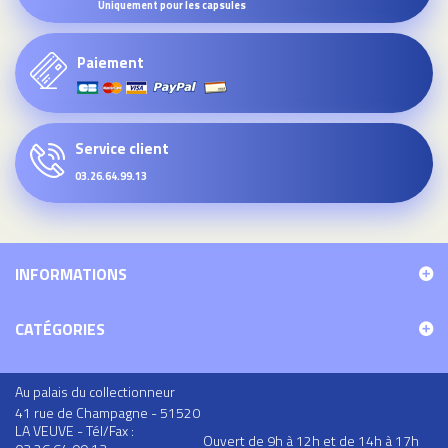
Uniquement pour les capsules
Paiement
Service client
03.26.64.99.13
INFORMATIONS
CATÉGORIES
Au palais du collectionneur
41 rue de Champagne - 51520
LA VEUVE - Tél/Fax :
Ouvert de 9h à 12h et de 14h à 17h