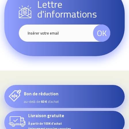
Lettre
d'informations
OK
Bon de réduction
au-delà de
d’achat
60 €
Livraison gratuite
À partir de 100€ d'achat
Uniquement pour les capsules