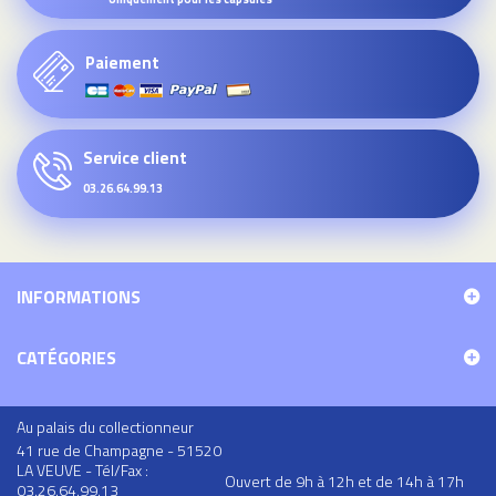
Paiement
Service client
03.26.64.99.13
INFORMATIONS
CATÉGORIES
Au palais du collectionneur
41 rue de Champagne - 51520
LA VEUVE - Tél/Fax :
Ouvert de 9h à 12h et de 14h à 17h
03.26.64.99.13