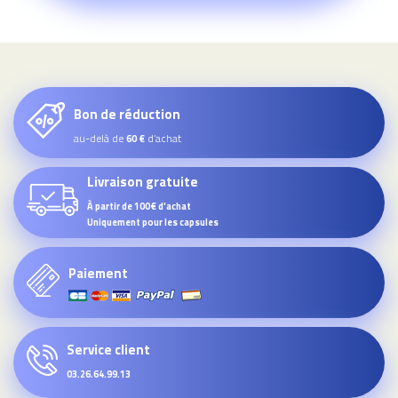
Bon de réduction
au-delà de
d’achat
60 €
Livraison gratuite
À partir de 100€ d'achat
Uniquement pour les capsules
Paiement
Service client
03.26.64.99.13