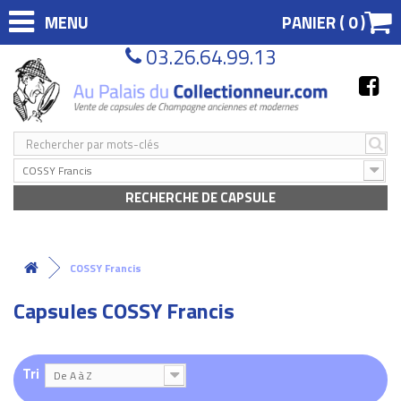
MENU
PANIER (
0
)
03.26.64.99.13
COSSY Francis
RECHERCHE DE CAPSULE
COSSY Francis
Capsules COSSY Francis
Tri
De A à Z