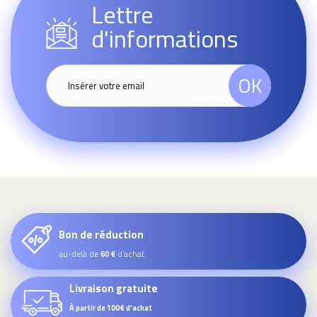
Lettre
d'informations
OK
Bon de réduction
au-delà de
d’achat
60 €
Livraison gratuite
À partir de 100€ d'achat