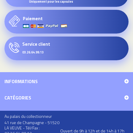
Uniquement pour les capsules
Paiement
Service client
03.26.64.99.13
INFORMATIONS
CATÉGORIES
Au palais du collectionneur
41 rue de Champagne - 51520
LA VEUVE - Tél/Fax :
Ouvert de 9h à 12h et de 14h à 17h