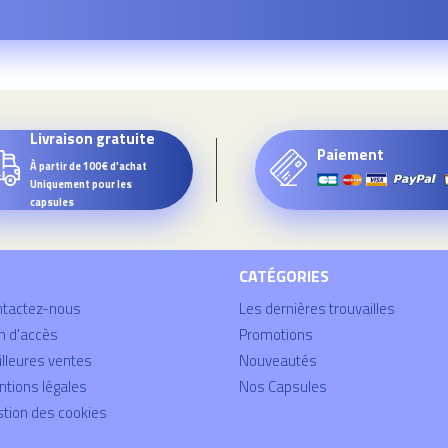
Livraison gratuite
Paiement
À partir de 100€ d'achat
Uniquement pour les
capsules
CATÉGORIES
ntactez-nous
Les dernières trouvailles
n d'accès
Promotions
lleures ventes
Nouveautés
tions légales
Nos Capsules
tion des cookies