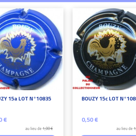
ZY 15a LOT N°10835
BOUZY 15c LOT N°10
0 €
0,50 €
au lieu de
1,00 €
au lieu de
1