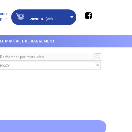
xion
(vide)
pte
PANIER
LE MATÉRIEL DE RANGEMENT
BOUZY