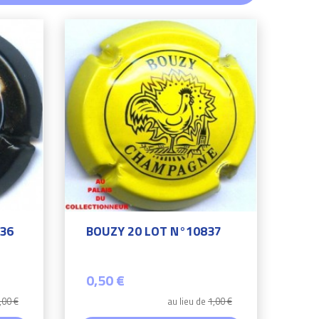
836
BOUZY 20 LOT N°10837
0,50 €
,00 €
au lieu de
1,00 €