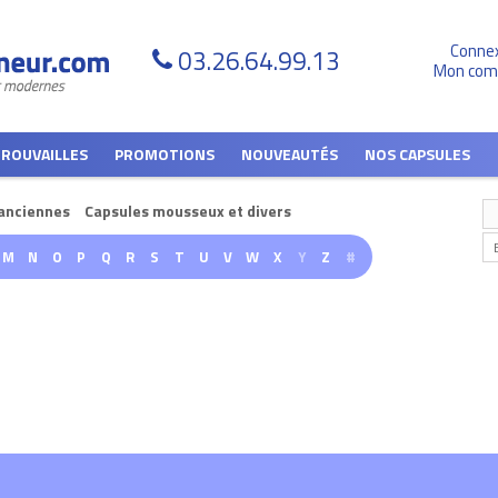
Conne
03.26.64.99.13
Mon com
TROUVAILLES
PROMOTIONS
NOUVEAUTÉS
NOS CAPSULES
anciennes
Capsules mousseux et divers
M
N
O
P
Q
R
S
T
U
V
W
X
Y
Z
#