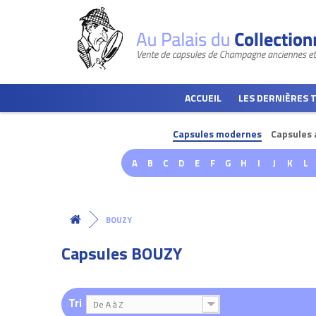
ACCUEIL
LES DERNIÈRES 
Capsules modernes
Capsules 
A
B
C
D
E
F
G
H
I
J
K
L
BOUZY
Capsules BOUZY
Tri
De A à Z