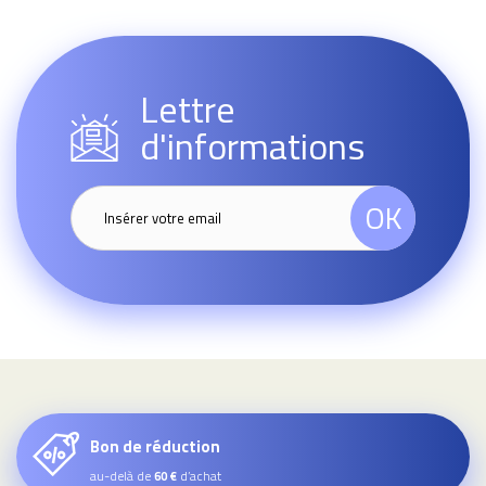
Lettre
d'informations
OK
Bon de réduction
au-delà de
d’achat
60 €