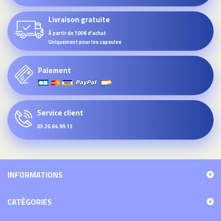
Livraison gratuite
À partir de 100€ d'achat
Uniquement pour les capsules
Paiement
Service client
03.26.64.99.13
INFORMATIONS
CATÉGORIES