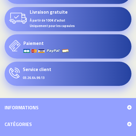
Livraison gratuite
À partir de 100€ d'achat
Uniquement pour les capsules
Paiement
Service client
03.26.64.99.13
INFORMATIONS
CATÉGORIES