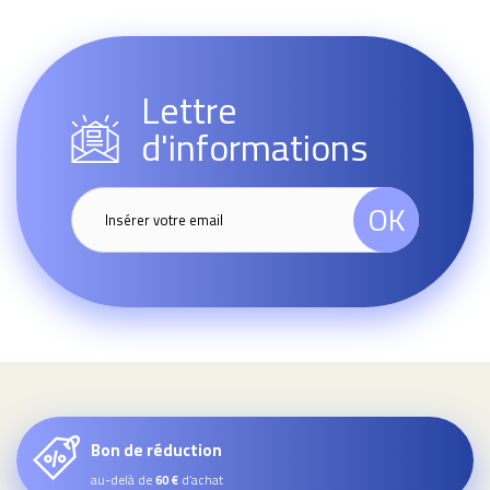
Lettre
d'informations
OK
Bon de réduction
au-delà de
d’achat
60 €