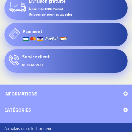
Livraison gratuite
À partir de 100€ d'achat
Uniquement pour les capsules
Paiement
Service client
03.26.64.99.13
INFORMATIONS
CATÉGORIES
Au palais du collectionneur