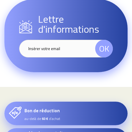
Lettre
d'informations
OK
Bon de réduction
au-delà de
d’achat
60 €