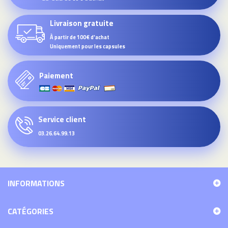
Livraison gratuite
À partir de 100€ d'achat
Uniquement pour les capsules
Paiement
Service client
03.26.64.99.13
INFORMATIONS
CATÉGORIES