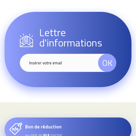
Lettre
d'informations
OK
Bon de réduction
au-delà de
d’achat
60 €