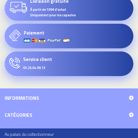
Livraison gratuite
À partir de 100€ d'achat
Uniquement pour les capsules
Paiement
Service client
03.26.64.99.13
INFORMATIONS
CATÉGORIES
Au palais du collectionneur