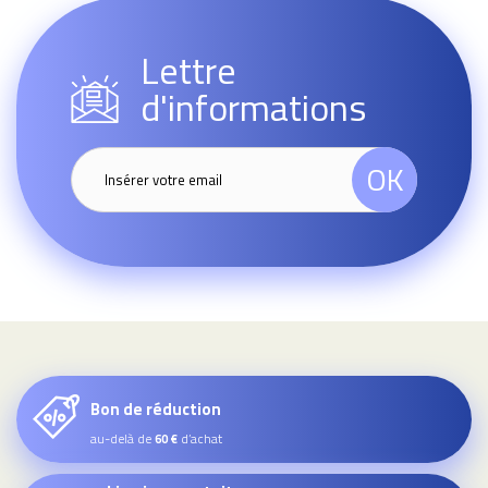
Lettre
d'informations
OK
Bon de réduction
au-delà de
d’achat
60 €