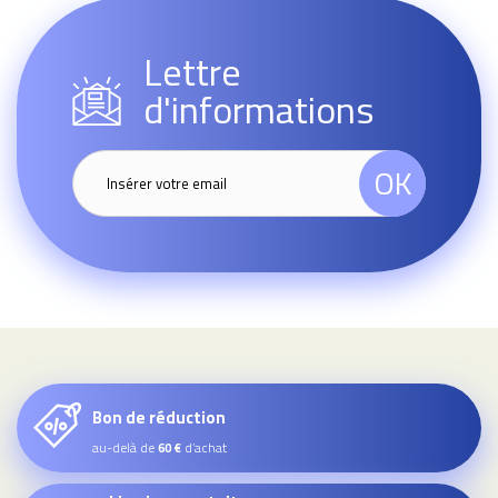
Lettre
d'informations
OK
Bon de réduction
au-delà de
d’achat
60 €