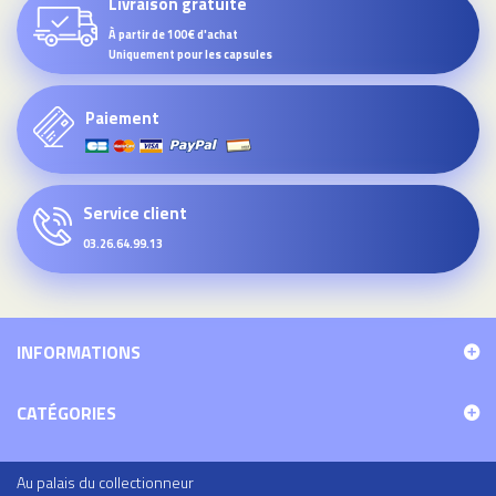
Livraison gratuite
À partir de 100€ d'achat
Uniquement pour les capsules
Paiement
Service client
03.26.64.99.13
INFORMATIONS
CATÉGORIES
Au palais du collectionneur