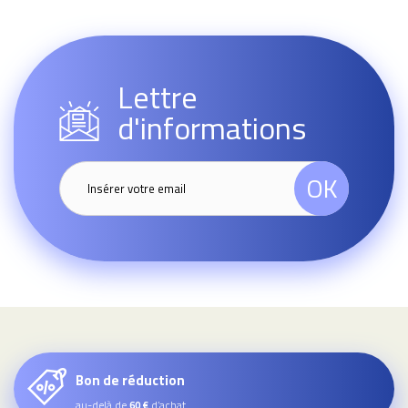
Lettre
d'informations
OK
Bon de réduction
au-delà de
d’achat
60 €