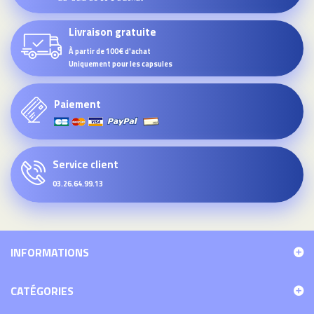
Livraison gratuite
À partir de 100€ d'achat
Uniquement pour les capsules
Paiement
Service client
03.26.64.99.13
INFORMATIONS
CATÉGORIES