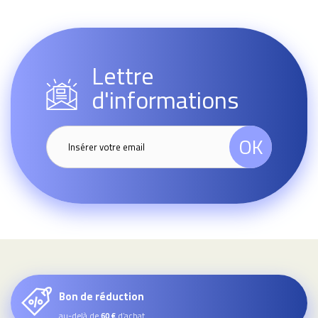
Lettre
d'informations
OK
Bon de réduction
au-delà de
d’achat
60 €