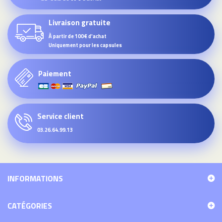
Livraison gratuite
À partir de 100€ d'achat
Uniquement pour les capsules
Paiement
Service client
03.26.64.99.13
INFORMATIONS
CATÉGORIES