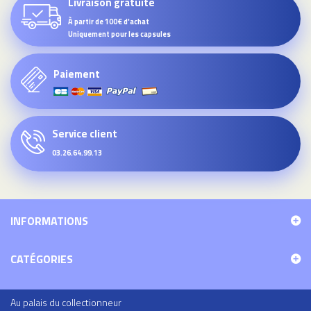
Livraison gratuite
À partir de 100€ d'achat
Uniquement pour les capsules
Paiement
Service client
03.26.64.99.13
INFORMATIONS
CATÉGORIES
Au palais du collectionneur