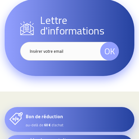
Lettre
d'informations
OK
Bon de réduction
au-delà de
d’achat
60 €