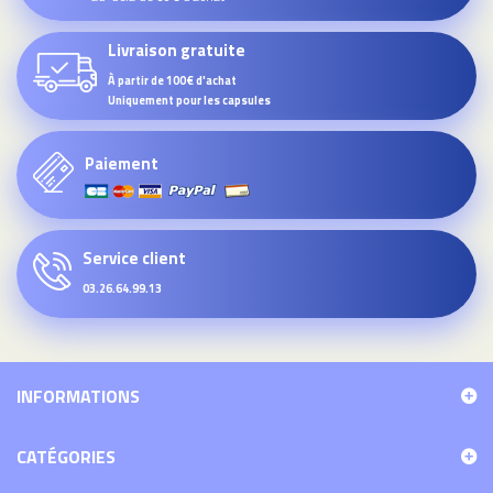
Livraison gratuite
À partir de 100€ d'achat
Uniquement pour les capsules
Paiement
Service client
03.26.64.99.13
INFORMATIONS
CATÉGORIES