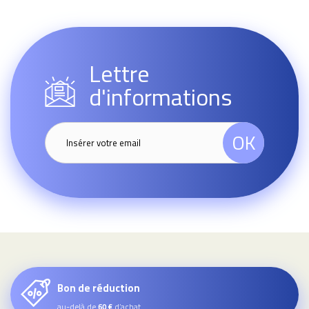
Lettre
d'informations
OK
Bon de réduction
au-delà de
d’achat
60 €