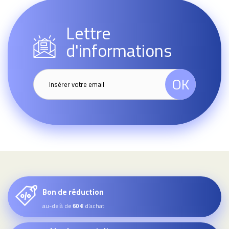
Lettre
d'informations
OK
Bon de réduction
au-delà de
d’achat
60 €