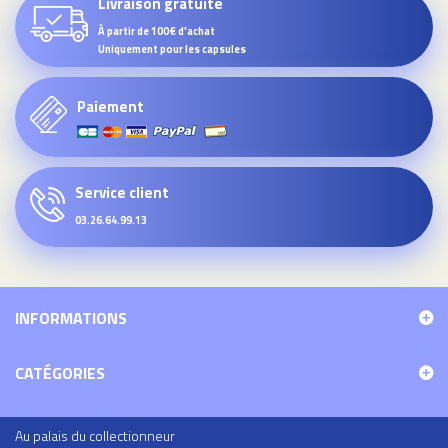
Livraison gratuite
À partir de 100€ d'achat
Uniquement pour les capsules
Paiement
Service client
03.26.64.99.13
INFORMATIONS
CATÉGORIES
Au palais du collectionneur