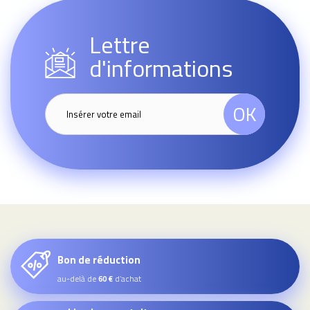
Lettre
d'informations
OK
Bon de réduction
au-delà de
d’achat
60 €