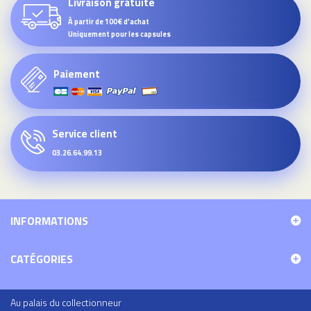
Livraison gratuite
À partir de 100€ d'achat
Uniquement pour les capsules
Paiement
Service client
03.26.64.99.13
INFORMATIONS
CATÉGORIES
Au palais du collectionneur