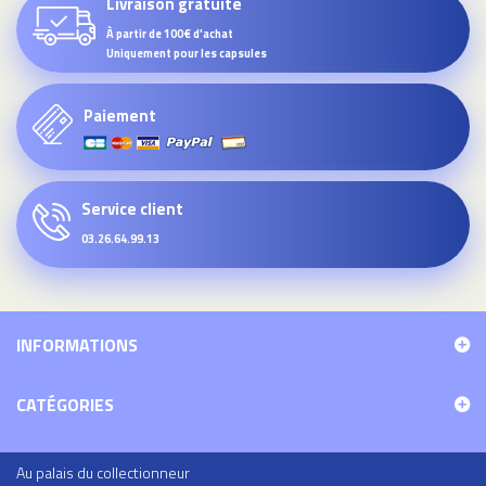
Livraison gratuite
À partir de 100€ d'achat
Uniquement pour les capsules
Paiement
Service client
03.26.64.99.13
INFORMATIONS
CATÉGORIES
Au palais du collectionneur