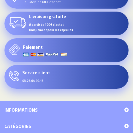
au-delà de
d’achat
60 €
Livraison gratuite
À partir de 100€ d'achat
Uniquement pour les capsules
Paiement
Service client
03.26.64.99.13
INFORMATIONS
CATÉGORIES