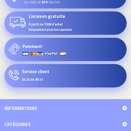
au-delà de
d’achat
60 €
Livraison gratuite
À partir de 100€ d'achat
Uniquement pour les capsules
Paiement
Service client
03.26.64.99.13
INFORMATIONS
CATÉGORIES