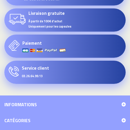
Livraison gratuite
À partir de 100€ d'achat
Uniquement pour les capsules
Paiement
Service client
03.26.64.99.13
INFORMATIONS
CATÉGORIES