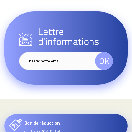
Lettre
d'informations
OK
Bon de réduction
au-delà de
d’achat
60 €