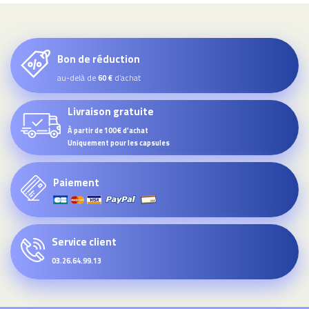
Bon de réduction
au-delà de
d’achat
60 €
Livraison gratuite
À partir de 100€ d'achat
Uniquement pour les capsules
Paiement
Service client
03.26.64.99.13