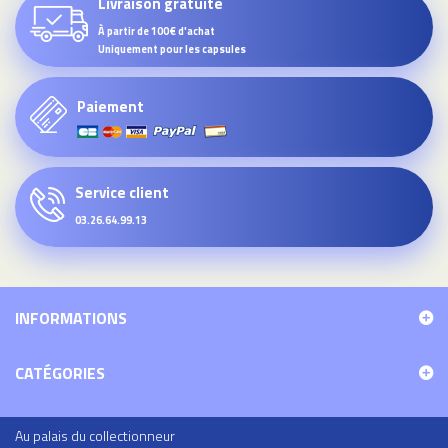
Livraison gratuite
À partir de 100€ d'achat
Uniquement pour les capsules
Paiement
Service client
03.26.64.99.13
INFORMATIONS
CATÉGORIES
Au palais du collectionneur