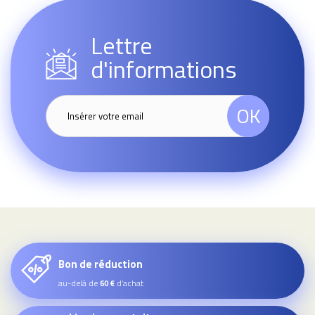
Lettre
d'informations
OK
Bon de réduction
au-delà de
d’achat
60 €