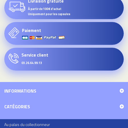
Livraison gratuite
À partir de 100€ d'achat
Uniquement pour les capsules
Paiement
Service client
03.26.64.99.13
INFORMATIONS
CATÉGORIES
Au palais du collectionneur