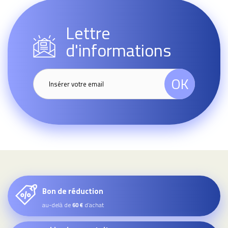
Lettre
d'informations
OK
Bon de réduction
au-delà de
d’achat
60 €