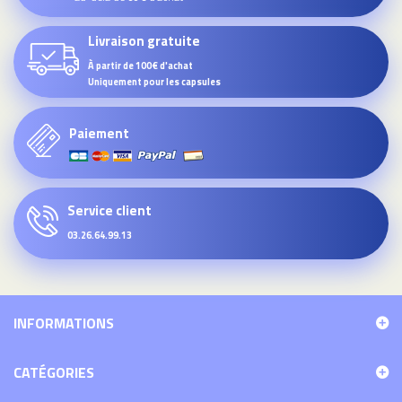
Livraison gratuite
À partir de 100€ d'achat
Uniquement pour les capsules
Paiement
Service client
03.26.64.99.13
INFORMATIONS
CATÉGORIES