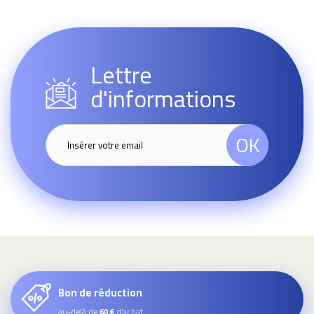
Lettre
d'informations
OK
Bon de réduction
au-delà de
d’achat
60 €