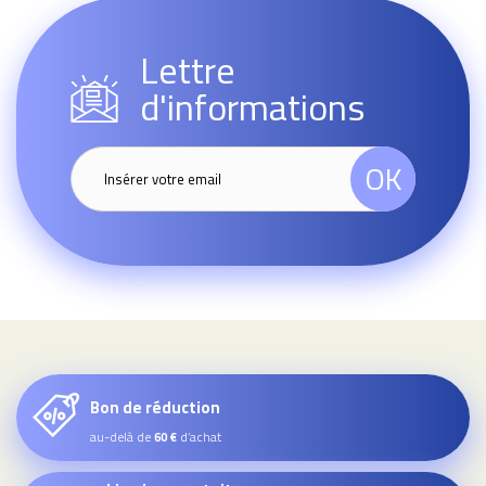
Lettre
d'informations
OK
Bon de réduction
au-delà de
d’achat
60 €