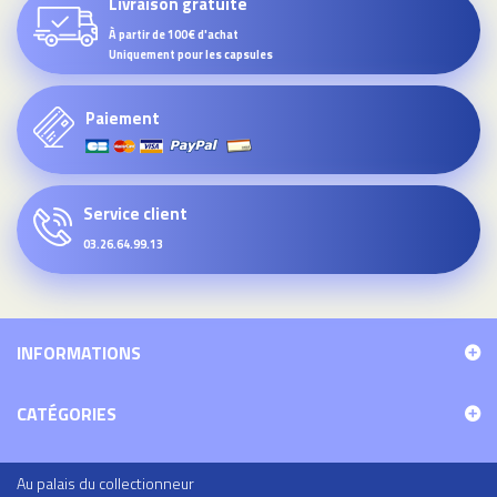
Livraison gratuite
À partir de 100€ d'achat
Uniquement pour les capsules
Paiement
Service client
03.26.64.99.13
INFORMATIONS
CATÉGORIES
Au palais du collectionneur