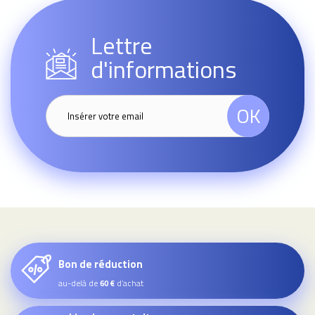
Lettre
d'informations
OK
Bon de réduction
au-delà de
d’achat
60 €