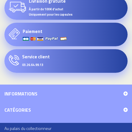
Livraison gratuite
À partir de 100€ d'achat
Uniquement pour les capsules
Paiement
Service client
03.26.64.99.13
INFORMATIONS
CATÉGORIES
Au palais du collectionneur