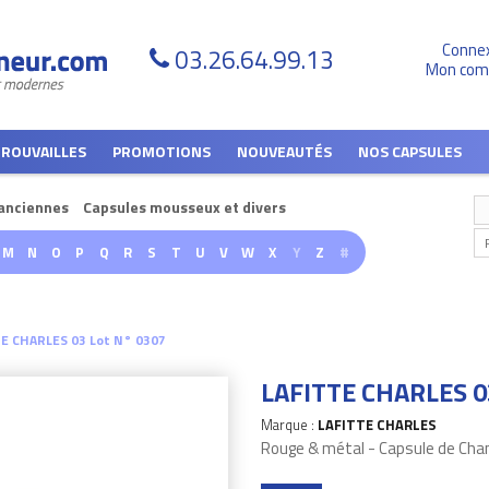
Conne
03.26.64.99.13
Mon com
TROUVAILLES
PROMOTIONS
NOUVEAUTÉS
NOS CAPSULES
anciennes
Capsules mousseux et divers
M
N
O
P
Q
R
S
T
U
V
W
X
Y
Z
#
E CHARLES 03 Lot N° 0307
LAFITTE CHARLES 0
Marque :
LAFITTE CHARLES
Rouge & métal - Capsule de Ch