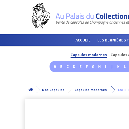
ACCUEIL
LES DERNIÈRES 
Capsules modernes
Capsules 
A
B
C
D
E
F
G
H
I
J
K
L
Nos Capsules
Capsules modernes
LAFITT