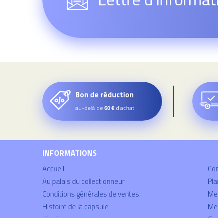
Bon de réduction
au-delà de
d’achat
60 €
INFORMATIONS
Accueil
Co
Au palais du collectionneur
Pla
Conditions générales de ventes
Mei
Histoire de la capsule
Men