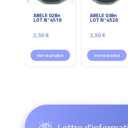
Bn
ABELE 02Bn
ABELE 03Bn
26
LOT N°4519
LOT N°4520
2,50 €
2,50 €
duit
Voir le produit
Voir le produit
Lettre d'informat