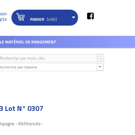
xion
(vide)
pte
PANIER
LE MATÉRIEL DE RANGEMENT
Recherche par maisons
3 Lot N° 0307
ampagne - Référencée-