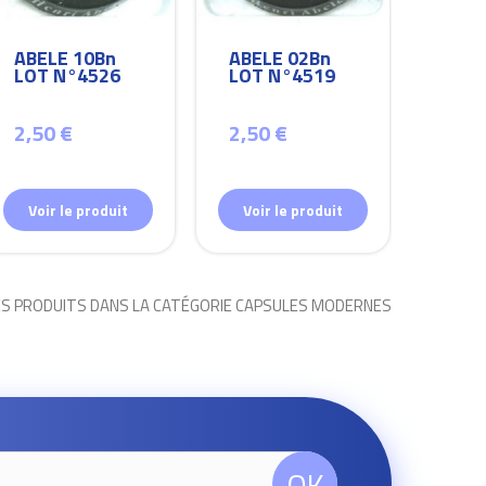
ABELE 10Bn
ABELE 02Bn
ABEL
LOT N°4526
LOT N°4519
LOT
2,50 €
2,50 €
2,50
Voir le produit
Voir le produit
Voir
ES PRODUITS DANS LA CATÉGORIE CAPSULES MODERNES
OK