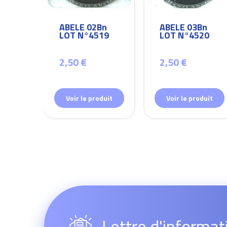
Bn
ABELE 02Bn
ABELE 03Bn
26
LOT N°4519
LOT N°4520
2,50 €
2,50 €
duit
Voir le produit
Voir le produit
Lettre d'informat