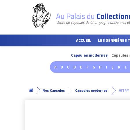
ACCUEIL
LES DERNIÈRES 
Capsules modernes
Capsules 
A
B
C
D
E
F
G
H
I
J
K
L
Nos Capsules
Capsules modernes
VITRY