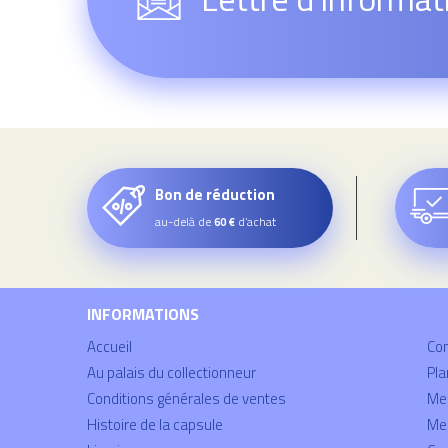
Bon de réduction
au-delà de
d’achat
60 €
INFORMATIONS
Accueil
Co
Au palais du collectionneur
Pla
Conditions générales de ventes
Mei
Histoire de la capsule
Men