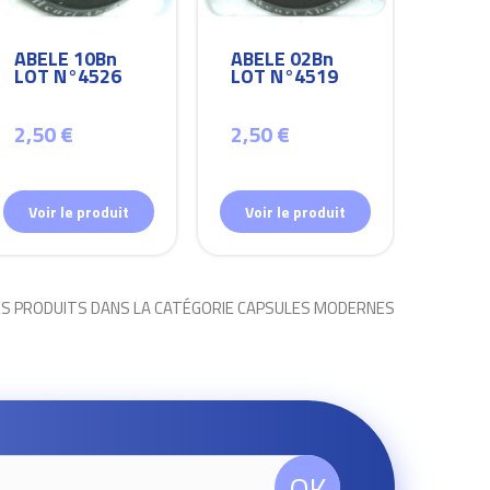
ABELE 10Bn
ABELE 02Bn
ABEL
LOT N°4526
LOT N°4519
LOT
2,50 €
2,50 €
2,50
Voir le produit
Voir le produit
Voir
ES PRODUITS DANS LA CATÉGORIE CAPSULES MODERNES
OK