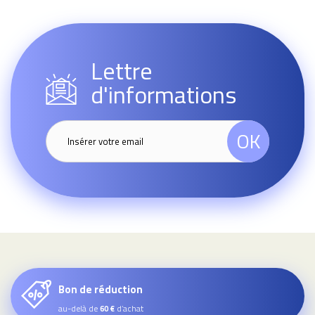
Lettre
d'informations
OK
Bon de réduction
au-delà de
d’achat
60 €