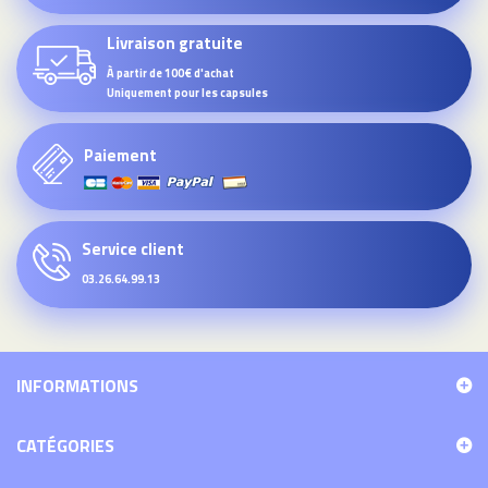
Livraison gratuite
À partir de 100€ d'achat
Uniquement pour les capsules
Paiement
Service client
03.26.64.99.13
INFORMATIONS
CATÉGORIES