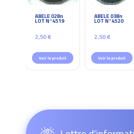
Bn
ABELE 02Bn
ABELE 03Bn
26
LOT N°4519
LOT N°4520
2,50 €
2,50 €
duit
Voir le produit
Voir le produit
Lettre d'informat