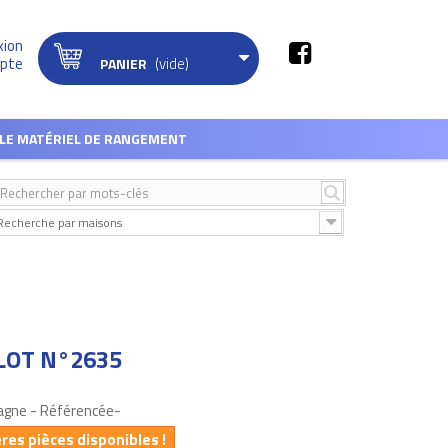
xion
(vide)
pte
PANIER
LE MATÉRIEL DE RANGEMENT
Recherche par maisons
LOT N°2635
agne - Référencée-
ères pièces disponibles !