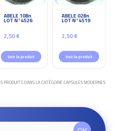
ABELE 10Bn
ABELE 02Bn
ABEL
LOT N°4526
LOT N°4519
LOT
2,50 €
2,50 €
2,50
Voir le produit
Voir le produit
Voir
ES PRODUITS DANS LA CATÉGORIE CAPSULES MODERNES
OK