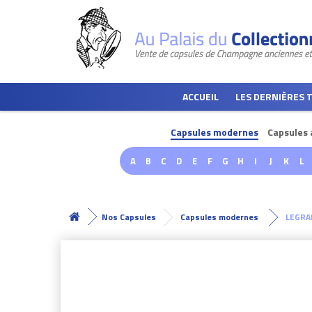
ACCUEIL
LES DERNIÈRES 
Capsules modernes
Capsules 
A
B
C
D
E
F
G
H
I
J
K
L
Nos Capsules
Capsules modernes
LEGRA