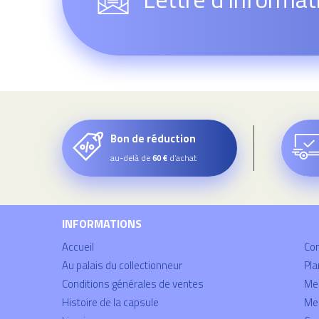
Bon de réduction
au-delà de
d’achat
60 €
INFORMATIONS
Accueil
Co
Au palais du collectionneur
Pla
Conditions générales de ventes
Mei
Histoire de la capsule
Men