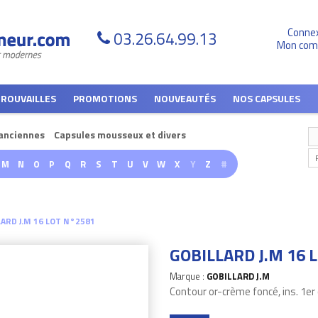
Conne
03.26.64.99.13
Mon com
TROUVAILLES
PROMOTIONS
NOUVEAUTÉS
NOS CAPSULES
anciennes
Capsules mousseux et divers
M
N
O
P
Q
R
S
T
U
V
W
X
Y
Z
#
LARD J.M 16 LOT N°2581
GOBILLARD J.M 16 
Marque :
GOBILLARD J.M
Contour or-crème foncé, ins. 1e