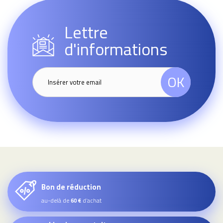
Lettre
d'informations
OK
Bon de réduction
au-delà de
d’achat
60 €