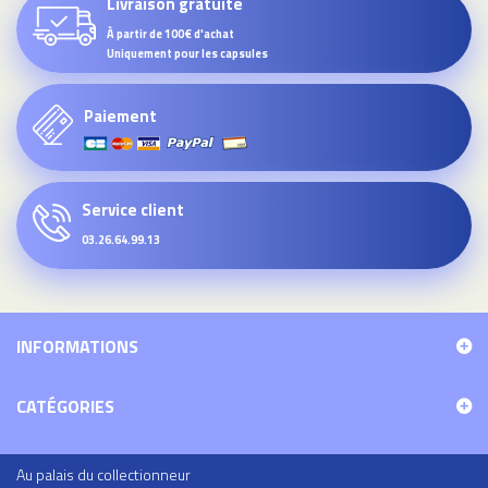
Livraison gratuite
À partir de 100€ d'achat
Uniquement pour les capsules
Paiement
Service client
03.26.64.99.13
INFORMATIONS
CATÉGORIES
Au palais du collectionneur