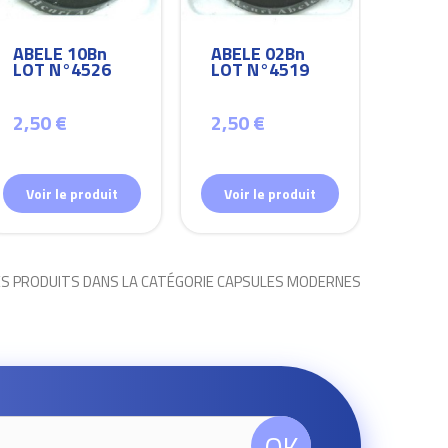
ABELE 10Bn
ABELE 02Bn
ABEL
LOT N°4526
LOT N°4519
LOT
2,50 €
2,50 €
2,50
Voir le produit
Voir le produit
Voir
ES PRODUITS DANS LA CATÉGORIE CAPSULES MODERNES
OK