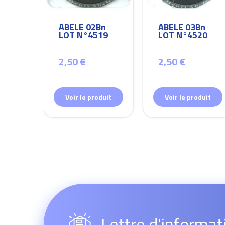
Bn
ABELE 02Bn
ABELE 03Bn
26
LOT N°4519
LOT N°4520
2,50 €
2,50 €
duit
Voir le produit
Voir le produit
Lettre d'informat