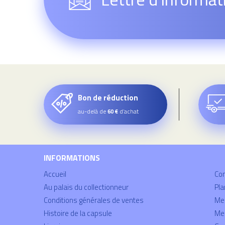
Bon de réduction
au-delà de
d’achat
60 €
INFORMATIONS
Accueil
Co
Au palais du collectionneur
Pla
Conditions générales de ventes
Mei
Histoire de la capsule
Men