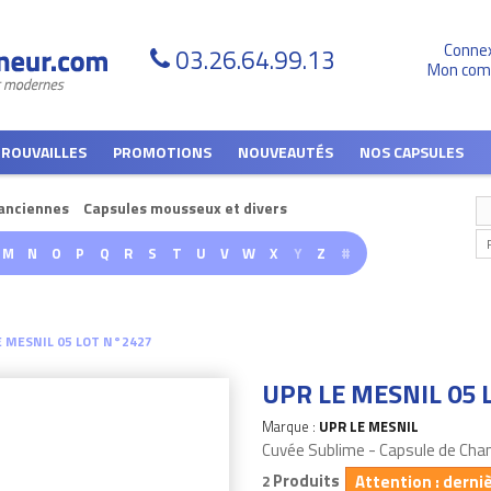
Conne
03.26.64.99.13
Mon com
TROUVAILLES
PROMOTIONS
NOUVEAUTÉS
NOS CAPSULES
anciennes
Capsules mousseux et divers
M
N
O
P
Q
R
S
T
U
V
W
X
Y
Z
#
E MESNIL 05 LOT N°2427
UPR LE MESNIL 05 
Marque :
UPR LE MESNIL
Cuvée Sublime - Capsule de Ch
Produits
Attention : derni
2