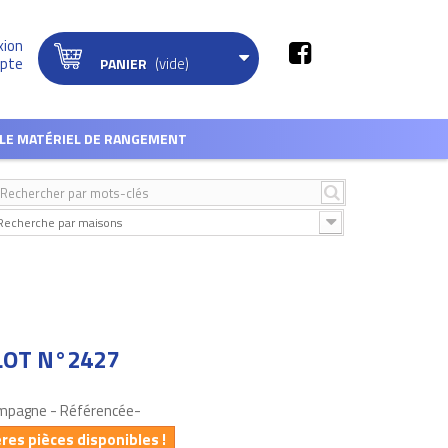
xion
(vide)
pte
PANIER
LE MATÉRIEL DE RANGEMENT
Recherche par maisons
LOT N°2427
ampagne - Référencée-
ères pièces disponibles !