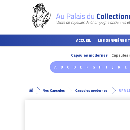
ACCUEIL
LES DERNIÈRES 
Capsules modernes
Capsules 
A
B
C
D
E
F
G
H
I
J
K
L
Nos Capsules
Capsules modernes
UPR L