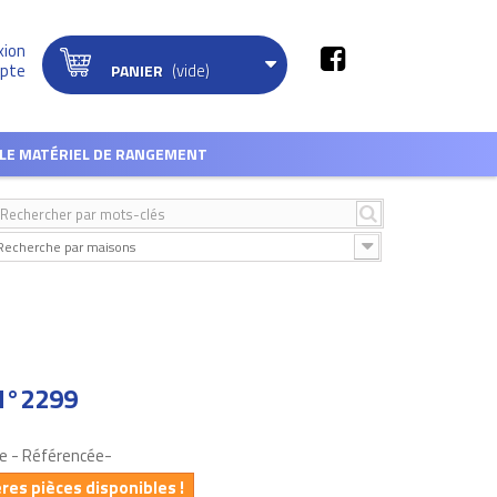
xion
(vide)
pte
PANIER
LE MATÉRIEL DE RANGEMENT
Recherche par maisons
N°2299
e - Référencée-
ères pièces disponibles !