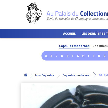
ACCUEIL
LES DERNIÈRES 
Capsules modernes
Capsules 
A
B
C
D
E
F
G
H
I
J
K
L
Nos Capsules
Capsules modernes
DALLM