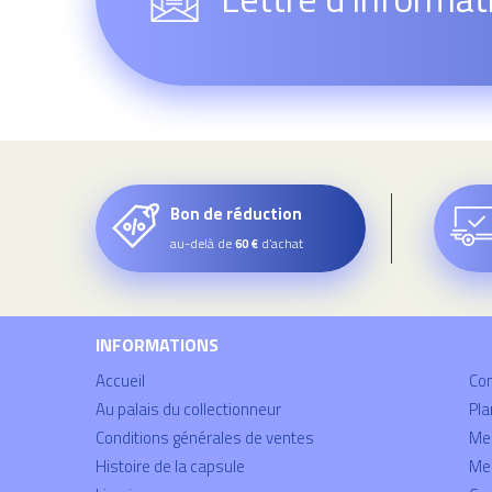
Bon de réduction
au-delà de
d’achat
60 €
INFORMATIONS
Accueil
Co
Au palais du collectionneur
Pla
Conditions générales de ventes
Mei
Histoire de la capsule
Men