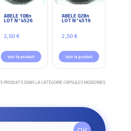
ABELE 10Bn
ABELE 02Bn
ABEL
LOT N°4526
LOT N°4519
LOT
2,50 €
2,50 €
2,50
Voir le produit
Voir le produit
Voir
ES PRODUITS DANS LA CATÉGORIE CAPSULES MODERNES
OK