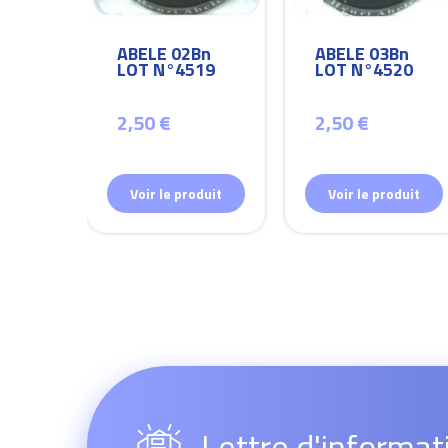
Bn
ABELE 02Bn
ABELE 03Bn
26
LOT N°4519
LOT N°4520
2,50 €
2,50 €
duit
Voir le produit
Voir le produit
Lettre d'informat