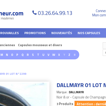
Conne
03.26.64.99.13
Mon com
TROUVAILLES
PROMOTIONS
NOUVEAUTÉS
NOS CAPSULES
anciennes
Capsules mousseux et divers
M
N
O
P
Q
R
S
T
U
V
W
X
Y
Z
#
AYR 01 LOT N°2299
DALLMAYR 01 LOT 
Marque :
DALLMAYR
Noir & or - Capsule de Champagn
Produits
Attention : derni
3