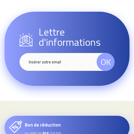
Lettre
d'informations
OK
Bon de réduction
au-delà de
d’achat
60 €