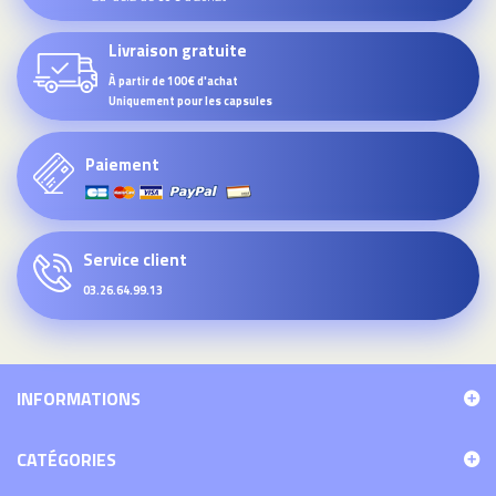
Livraison gratuite
À partir de 100€ d'achat
Uniquement pour les capsules
Paiement
Service client
03.26.64.99.13
INFORMATIONS
CATÉGORIES