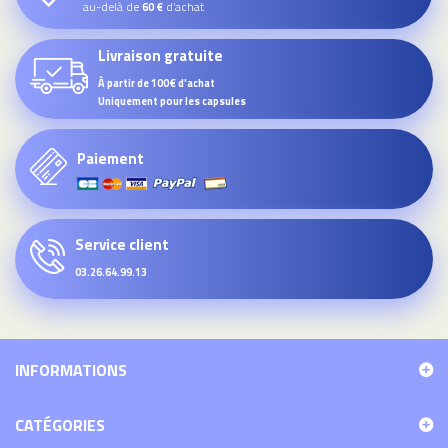
au-delà de
d’achat
60 €
Livraison gratuite
À partir de 100€ d'achat
Uniquement pour les capsules
Paiement
Service client
03.26.64.99.13
INFORMATIONS
CATÉGORIES