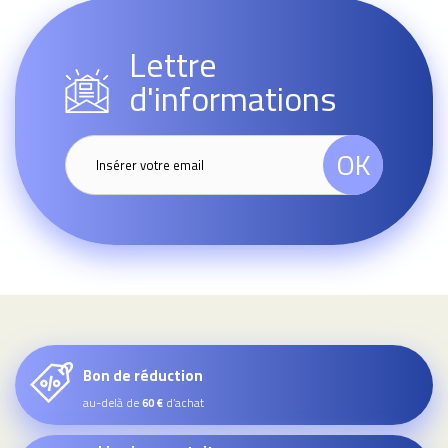
Lettre
d'informations
OK
Bon de réduction
au-delà de
d’achat
60 €