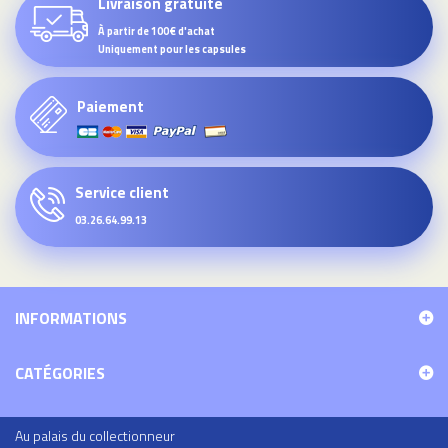
Livraison gratuite
À partir de 100€ d'achat
Uniquement pour les capsules
Paiement
Service client
03.26.64.99.13
INFORMATIONS
CATÉGORIES
Au palais du collectionneur