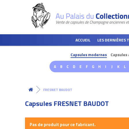
ACCUEIL
LES DERNIÈRES 
Capsules modernes
Capsules 
A
B
C
D
E
F
G
H
I
J
K
L
FRESNET BAUDOT
Capsules FRESNET BAUDOT
Pas de produit pour ce fabricant.