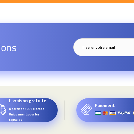
ions
Livraison gratuite
Paiement
À partir de 100€ d'achat
Uniquement pour les
capsules