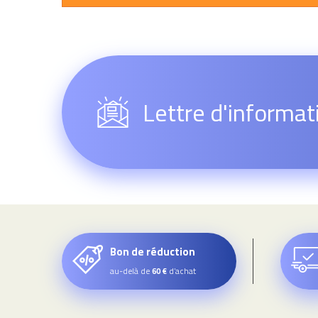
Lettre d'informat
Bon de réduction
au-delà de
d’achat
60 €