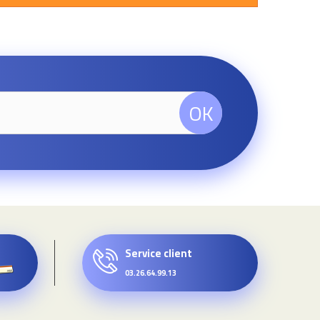
OK
Service client
03.26.64.99.13