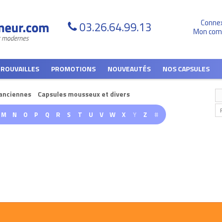
Conne
03.26.64.99.13
Mon com
TROUVAILLES
PROMOTIONS
NOUVEAUTÉS
NOS CAPSULES
anciennes
Capsules mousseux et divers
M
N
O
P
Q
R
S
T
U
V
W
X
Y
Z
#