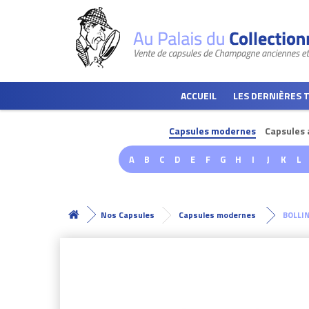
ACCUEIL
LES DERNIÈRES 
Capsules modernes
Capsules 
A
B
C
D
E
F
G
H
I
J
K
L
Nos Capsules
Capsules modernes
BOLLI