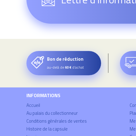
Bon de réduction
au-delà de
d’achat
60 €
INFORMATIONS
Accueil
Co
Au palais du collectionneur
Pla
Conditions générales de ventes
Mei
Histoire de la capsule
Men