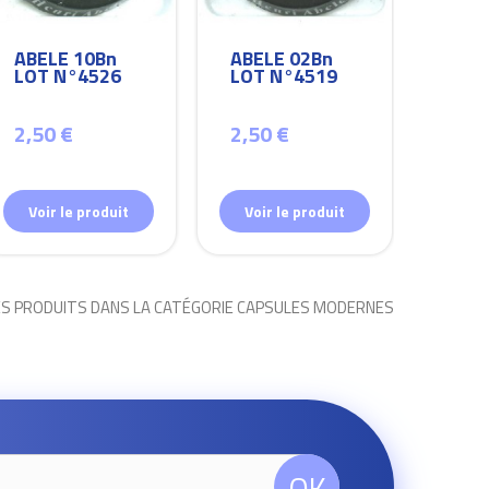
ABELE 10Bn
ABELE 02Bn
ABEL
LOT N°4526
LOT N°4519
LOT
2,50 €
2,50 €
2,50
Voir le produit
Voir le produit
Voir
ES PRODUITS DANS LA CATÉGORIE CAPSULES MODERNES
OK