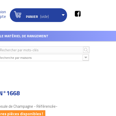
xion
(vide)
pte
PANIER
LE MATÉRIEL DE RANGEMENT
Recherche par maisons
 N°1668
apsule de Champagne - Référencée-
ères pièces disponibles !