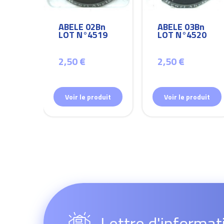
Bn
ABELE 02Bn
ABELE 03Bn
26
LOT N°4519
LOT N°4520
2,50 €
2,50 €
duit
Voir le produit
Voir le produit
Lettre d'informat