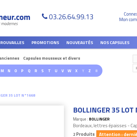
Conne
03.26.64.99.13
Mon com
TROUVAILLES
PROMOTIONS
NOUVEAUTÉS
NOS CAPSULES
anciennes
Capsules mousseux et divers
M
N
O
P
Q
R
S
T
U
V
W
X
Y
Z
#
NGER 35 LOT N°1668
BOLLINGER 35 LOT
Marque :
BOLLINGER
Bordeaux, lettres épaisses - C
Produits
Attention : derni
2