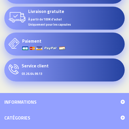
Livraison gratuite
À partir de 100€ d'achat
Uniquement pour les capsules
Paiement
Service client
03.26.64.99.13
INFORMATIONS
CATÉGORIES