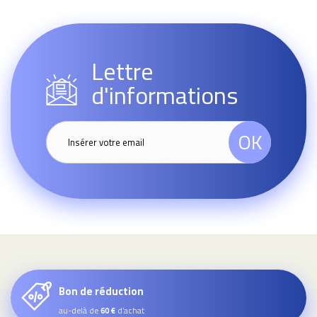
Lettre
d'informations
OK
Bon de réduction
au-delà de
d’achat
60 €