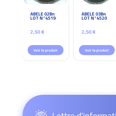
Bn
ABELE 02Bn
ABELE 03Bn
26
LOT N°4519
LOT N°4520
2,50 €
2,50 €
duit
Voir le produit
Voir le produit
Lettre d'informat