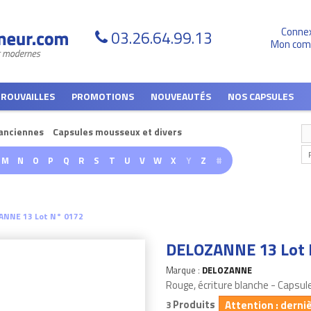
Conne
03.26.64.99.13
Mon com
TROUVAILLES
PROMOTIONS
NOUVEAUTÉS
NOS CAPSULES
anciennes
Capsules mousseux et divers
M
N
O
P
Q
R
S
T
U
V
W
X
Y
Z
#
ANNE 13 Lot N° 0172
DELOZANNE 13 Lot 
Marque :
DELOZANNE
Rouge, écriture blanche - Capsu
Produits
Attention : derni
3