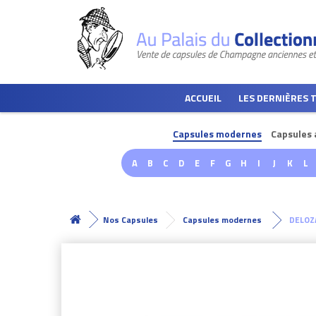
ACCUEIL
LES DERNIÈRES 
Capsules modernes
Capsules 
A
B
C
D
E
F
G
H
I
J
K
L
Nos Capsules
Capsules modernes
DELOZ