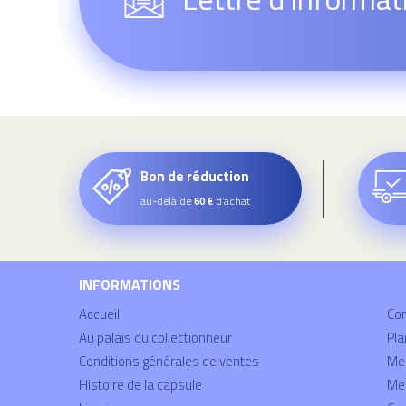
Bon de réduction
au-delà de
d’achat
60 €
INFORMATIONS
Accueil
Co
Au palais du collectionneur
Pla
Conditions générales de ventes
Mei
Histoire de la capsule
Men