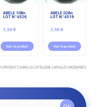
ABELE 10Bn
ABELE 02Bn
ABEL
LOT N°4526
LOT N°4519
LOT
2,50 €
2,50 €
2,50
Voir le produit
Voir le produit
Voir
ES PRODUITS DANS LA CATÉGORIE CAPSULES MODERNES
OK