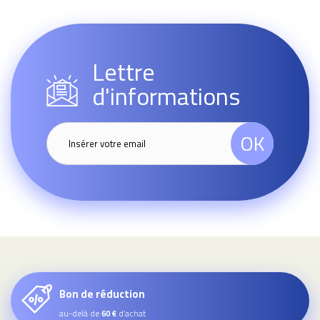
Lettre
d'informations
OK
Bon de réduction
au-delà de
d’achat
60 €