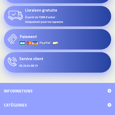
Livraison gratuite
À partir de 100€ d'achat
Uniquement pour les capsules
Paiement
Service client
03.26.64.99.13
INFORMATIONS
CATÉGORIES