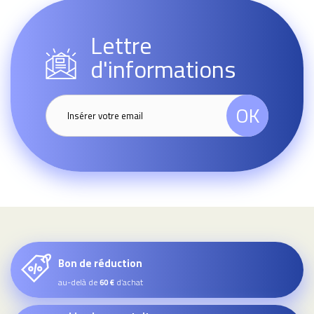
Lettre
d'informations
OK
Bon de réduction
au-delà de
d’achat
60 €