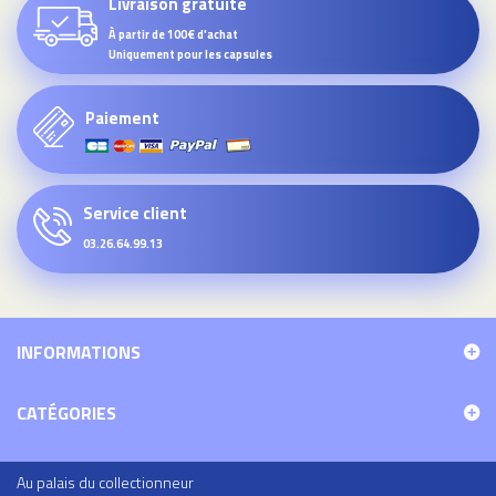
Livraison gratuite
À partir de 100€ d'achat
Uniquement pour les capsules
Paiement
Service client
03.26.64.99.13
INFORMATIONS
CATÉGORIES
Au palais du collectionneur