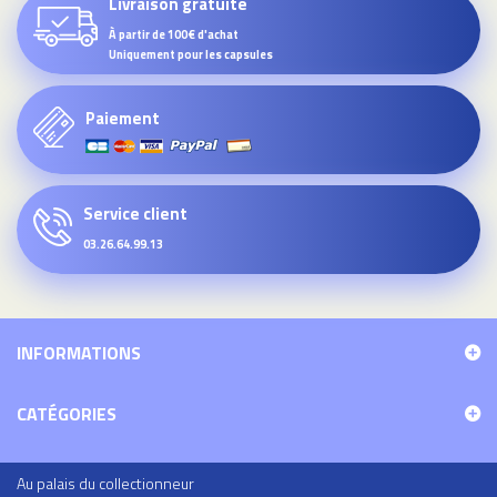
Livraison gratuite
À partir de 100€ d'achat
Uniquement pour les capsules
Paiement
Service client
03.26.64.99.13
INFORMATIONS
CATÉGORIES
Au palais du collectionneur