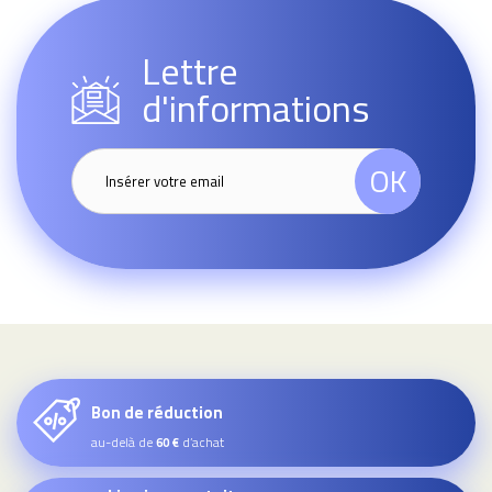
Lettre
d'informations
OK
Bon de réduction
au-delà de
d’achat
60 €