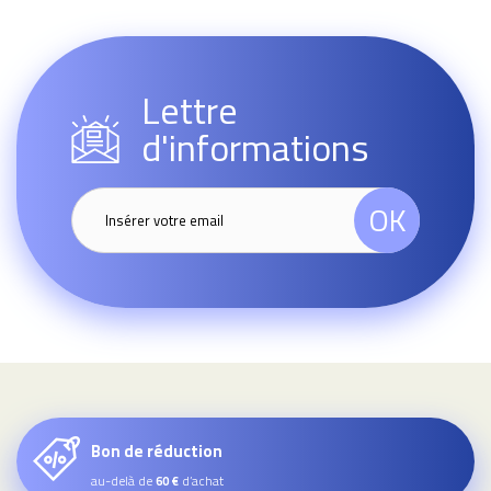
Lettre
d'informations
OK
Bon de réduction
au-delà de
d’achat
60 €