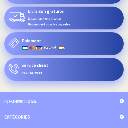
Livraison gratuite
À partir de 100€ d'achat
Uniquement pour les capsules
Paiement
Service client
03.26.64.99.13
INFORMATIONS
CATÉGORIES