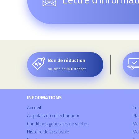
Bon de réduction
au-delà de
d’achat
60 €
INFORMATIONS
Accueil
Co
Au palais du collectionneur
Pla
Conditions générales de ventes
Mei
Histoire de la capsule
Men