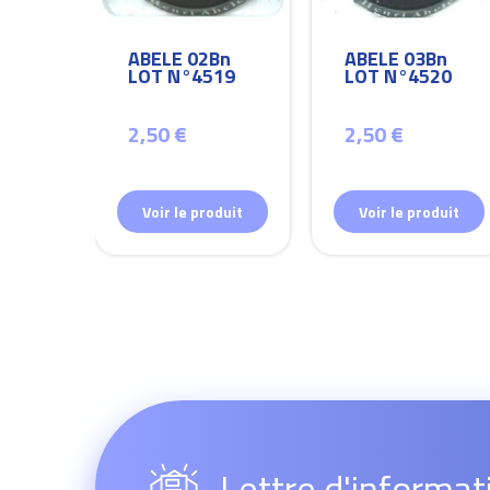
Bn
ABELE 02Bn
ABELE 03Bn
26
LOT N°4519
LOT N°4520
2,50 €
2,50 €
duit
Voir le produit
Voir le produit
Lettre d'informat