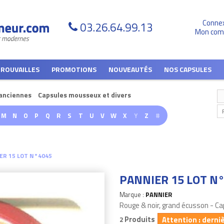
Conne
03.26.64.99.13
Mon com
TROUVAILLES
PROMOTIONS
NOUVEAUTÉS
NOS CAPSULES
anciennes
Capsules mousseux et divers
M
N
O
P
Q
R
S
T
U
V
W
X
Y
Z
#
ER 15 LOT N°4045
PANNIER 15 LOT N
Marque :
PANNIER
Rouge & noir, grand écusson - 
Produits
Attention : derni
2