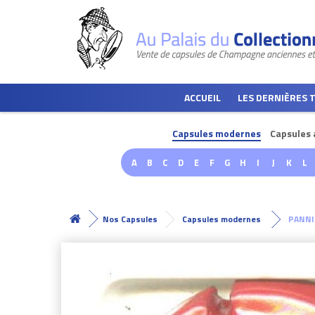
ACCUEIL
LES DERNIÈRES 
Capsules modernes
Capsules 
A
B
C
D
E
F
G
H
I
J
K
L
Nos Capsules
Capsules modernes
PANNI