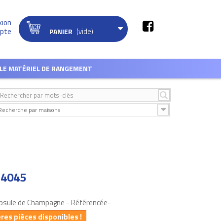
xion
(vide)
pte
PANIER
LE MATÉRIEL DE RANGEMENT
Recherche par maisons
°4045
Capsule de Champagne - Référencée-
ères pièces disponibles !