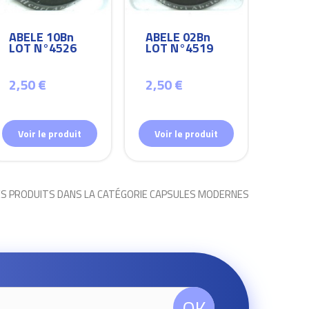
ABELE 10Bn
ABELE 02Bn
ABEL
LOT N°4526
LOT N°4519
LOT
2,50 €
2,50 €
2,50
Voir le produit
Voir le produit
Voir
ES PRODUITS DANS LA CATÉGORIE CAPSULES MODERNES
OK